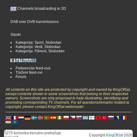
Channels broadcasting in 3D
DAB over DVB transmissions
Srpski
Kategorija: Sport, Slobodan
Kategorija: Vesti, Slobodan
Kategorija: Filmovi, Slobodan
Frekvencije feed-ova
Traženi feed-ovi
Forum
All contents on this site are protected by copyright and owned by KingOfSat,
except contents shown in some screenshots that belong to their respective
owners. Screenshots are only proposed to help illustrating, identifying and
promoting corresponding TV channels. For all questions/remarks related to
copyright, please contact KingOfSat webmaster.
5275 korisnika trenutno pretražuje
Copyright
KingOfSat
2026