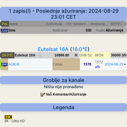
1 zapis(I) - Poslednje ažuriranje: 2024-08-29
23:01 CET
Pos
Satelit
Frekvencija
Pol
Standard
Modulacija
SR/FEC
Ime
Kodiranje
SID
Audio
Ažuriranje
Eutelsat 16A
(
16.0°E
)
16.0°E
Eutelsat 16A
10886.80
H
DVB-S2
8PSK
30000
3/5
1
1572
ALBUK
Conax
1570
2024-08-29
+
alb
Groblje za kanale
Ništa nije pronađeno
Vaš Komentar/Ažuriranje
Legenda
8K - Ultra HD