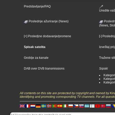
Predstavljanje/FAQ
Uredite vaš 
Poslednje ažuriranje (News)
Posledn
(News, Slo
[+] Posledjne dodavanje/promene
[-] Posledn
Spisak satelita
Izveštaj pr
Groblje za kanale
Tražene sl
DAB over DVB transmissions
Srpski
Kategori
Kategori
Kategori
All contents on this site are protected by copyright and owned by Ki
identifying and promoting corresponding TV channels. For all questi