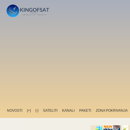
NOVOSTI
[+]
[-]
SATELITI
KANALI
PAKETI
ZONA POKRIVANJA