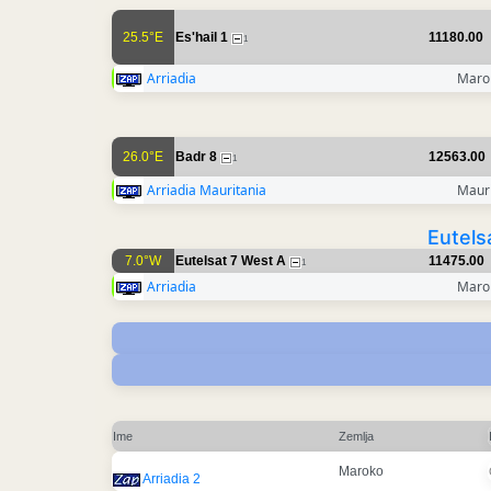
25.5°E
Es'hail 1
11180.00
1
Arriadia
Maro
26.0°E
Badr 8
12563.00
1
Arriadia Mauritania
Mauri
Eutels
7.0°W
Eutelsat 7 West A
11475.00
1
Arriadia
Maro
Ime
Zemlja
Maroko
Arriadia 2