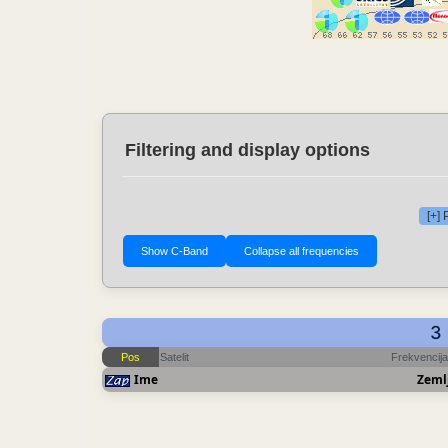
Filtering and display options
[+]
3 
Pos
Satelit
Frekvencija
Ime
Zeml