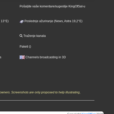
Pošaljite vaše komentare/sugestije KingOfSat-u
 13°E)
Poslednje ažuriranje (News, Astra 19,2°E)
Traženje kanala
Paketi
()
s
Channels broadcasting in 3D
owners. Screenshots are only proposed to help illustrating,