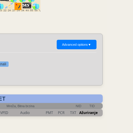
Advanced options
▼
nali
CET
Mreža, Bitna brzina
NID
TID
VPID
Audio
PMT
PCR
TXT
Ažuriranje