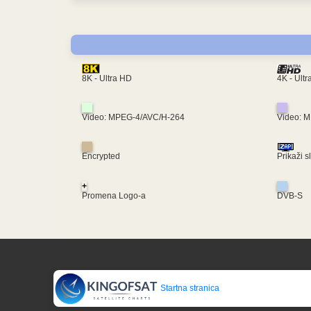
4K - Ult
8K - Ultra HD
Video: MPEG-4/AVC/H-264
Video: 
Encrypted
Prikaži s
+
Promena Logo-a
DVB-S
Startna stranica