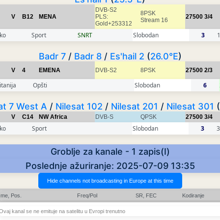
DVB-S2
8PSK
V
B12
MENA
PLS:
27500
3/4
Stream 16
Gold+253312
ko
Sport
SNRT
Slobodan
3
Badr 7
/
Badr 8
/
Es'hail 2
(
26.0°E
)
V
4
EMENA
DVB-S2
8PSK
27500
2/3
tanija
Opšti
Slobodan
6
at 7 West A
/
Nilesat 102
/
Nilesat 201
/
Nilesat 301
(
V
C14
NW Africa
DVB-S
QPSK
27500
3/4
ko
Sport
Slobodan
3
3
Groblje za kanale - 1 zapis(I)
Poslednje ažuriranje: 2025-07-09 13:35
Ime, Pos.
Freq/Pol
SR, FEC
Kodiranje
Ovaj kanal se ne emituje na satelitu u Evropi trenutno