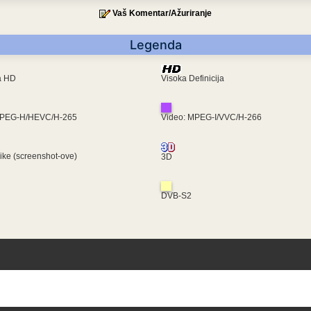
Vaš Komentar/Ažuriranje
Legenda
ra HD
Visoka Definicija
MPEG-H/HEVC/H-265
Video: MPEG-I/VVC/H-266
like (screenshot-ove)
3D
DVB-S2