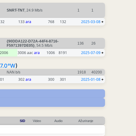
SNRT-TNT
, 24.9 Mb/s
1
1
132
133
ara
768
132
2025-03-08
+
{90DDA122-D72A-44F4-8716-
136
26
F5971397DE05}
, 54.5 Mb/s
2006
3006 aac
ara
1006
8191
2025-07-09
+
7.0°W
)
NAN b/s
1918
40200
01
302
ara
300
301
2025-01-08
+
SID
Video
Audio
Ažuriranje