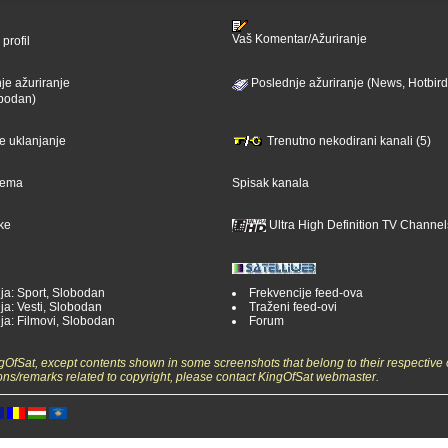
Vaš Komentar/Ažuriranje
profil
je ažuriranje
Poslednje ažuriranje (News, Hotbird
bodan)
je uklanjanje
Trenutno nekodirani kanali (5)
ijema
Spisak kanala
ike
Ultra High Definition TV Channel
ja: Sport, Slobodan
Frekvencije feed-ova
ja: Vesti, Slobodan
Traženi feed-ovi
ja: Filmovi, Slobodan
Forum
ngOfSat, except contents shown in some screenshots that belong to their respective 
ons/remarks related to copyright, please contact KingOfSat webmaster.