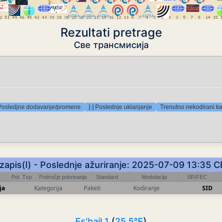
Rezultati pretrage
Све трансмисија
 Posledjne dodavanje/promene
[-] Poslednje uklanjanje
Trenutno nekodirani ka
zapis(I) - Poslednje ažuriranje: 2025-07-09 13:35 
Pol
Txp
Područje pokrivanja
Standard
Modulacija
SR/FEC
ja
Kategorija
Paketi
Kodiranje
SID
Es'hail 1
(
25.5°E
)