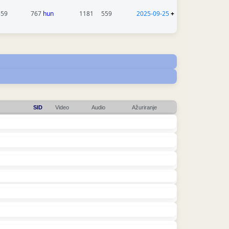
559
767
hun
1181
559
2025-09-25
+
SID
Video
Audio
Ažuriranje