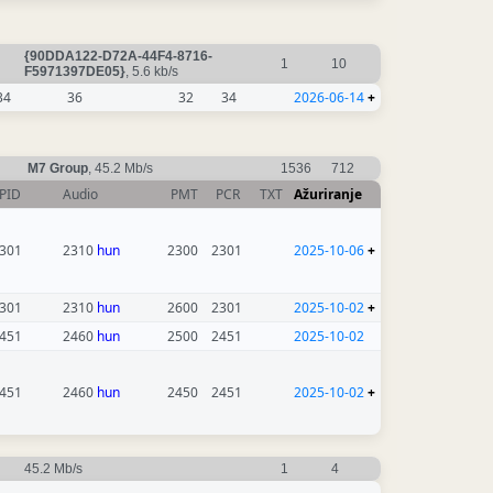
{90DDA122-D72A-44F4-8716-
1
10
F5971397DE05}
, 5.6 kb/s
34
36
32
34
2026-06-14
+
M7 Group
, 45.2 Mb/s
1536
712
PID
Audio
PMT
PCR
TXT
Ažuriranje
301
2310
hun
2300
2301
2025-10-06
+
301
2310
hun
2600
2301
2025-10-02
+
451
2460
hun
2500
2451
2025-10-02
451
2460
hun
2450
2451
2025-10-02
+
45.2 Mb/s
1
4