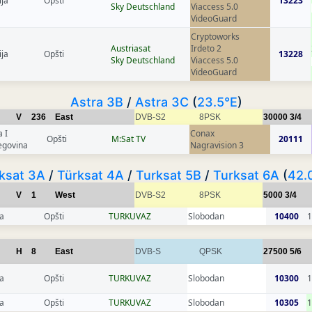
ija
Opšti
13223
Sky Deutschland
Viaccess 5.0
VideoGuard
Cryptoworks
Austriasat
Irdeto 2
ija
Opšti
13228
Sky Deutschland
Viaccess 5.0
VideoGuard
Astra 3B
/
Astra 3C
(
23.5°E
)
V
236
East
DVB-S2
8PSK
30000
3/4
 I
Conax
Opšti
M:Sat TV
20111
egovina
Nagravision 3
ksat 3A
/
Türksat 4A
/
Turksat 5B
/
Turksat 6A
(
42.
V
1
West
DVB-S2
8PSK
5000
3/4
a
Opšti
TURKUVAZ
Slobodan
10400
H
8
East
DVB-S
QPSK
27500
5/6
a
Opšti
TURKUVAZ
Slobodan
10300
a
Opšti
TURKUVAZ
Slobodan
10305