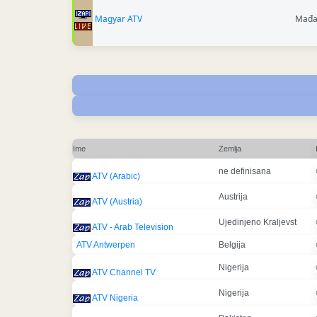
Magyar ATV
Mađa
Ime
Zemlja
ne definisana
ATV (Arabic)
Austrija
ATV (Austria)
Ujedinjeno Kraljevst
ATV - Arab Television
ATV Antwerpen
Belgija
Nigerija
ATV Channel TV
Nigerija
ATV Nigeria