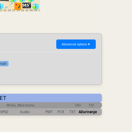
Advanced options
▼
nali
CET
Mreža, Bitna brzina
NID
TID
VPID
Audio
PMT
PCR
TXT
Ažuriranje