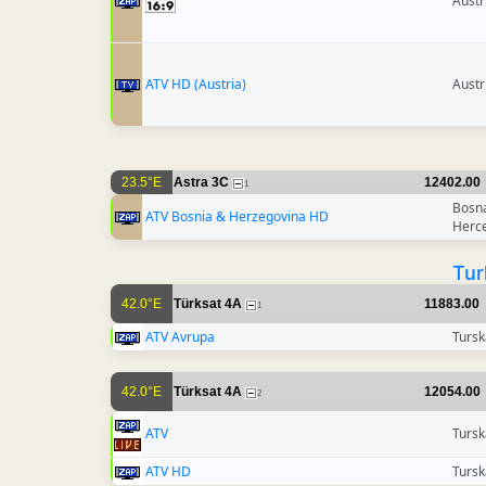
Austr
ATV HD (Austria)
Austr
23.5°E
Astra 3C
12402.00
1
Bosna
ATV Bosnia & Herzegovina HD
Herc
Tur
42.0°E
Türksat 4A
11883.00
1
ATV Avrupa
Tursk
42.0°E
Türksat 4A
12054.00
2
ATV
Tursk
ATV HD
Tursk