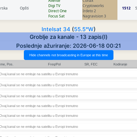
Allente
Conax
Digi TV
Cryptoworks
rska
Opšti
1512
Direct One
Irdeto 2
Focus Sat
Nagravision 3
Intelsat 34
(
55.5°W
)
Groblje za kanale - 13 zapis(I)
Poslednje ažuriranje: 2026-06-18 00:21
Ime, Pos.
Freq/Pol
SR, FEC
Kodiranje
Ovaj kanal se ne emituje na satelitu u Evropi trenutno
Ovaj kanal se ne emituje na satelitu u Evropi trenutno
Ovaj kanal se ne emituje na satelitu u Evropi trenutno
Ovaj kanal se ne emituje na satelitu u Evropi trenutno
Ovaj kanal se ne emituje na satelitu u Evropi trenutno
Ovaj kanal se ne emituje na satelitu u Evropi trenutno