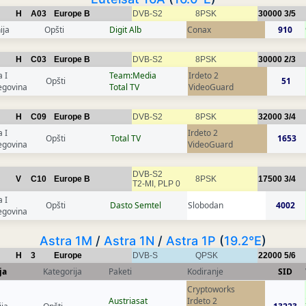
H
A03
Europe B
DVB-S2
8PSK
30000
3/5
ija
Opšti
Digit Alb
Conax
910
H
C03
Europe B
DVB-S2
8PSK
30000
2/3
 I
Team:Media
Irdeto 2
Opšti
51
egovina
Total TV
VideoGuard
H
C09
Europe B
DVB-S2
8PSK
32000
3/4
 I
Irdeto 2
Opšti
Total TV
1653
egovina
VideoGuard
DVB-S2
V
C10
Europe B
8PSK
17500
3/4
T2-MI, PLP 0
 I
Opšti
Dasto Semtel
Slobodan
4002
egovina
Astra 1M
/
Astra 1N
/
Astra 1P
(
19.2°E
)
H
3
Europe
DVB-S
QPSK
22000
5/6
ja
Kategorija
Paketi
Kodiranje
SID
Cryptoworks
Austriasat
Irdeto 2