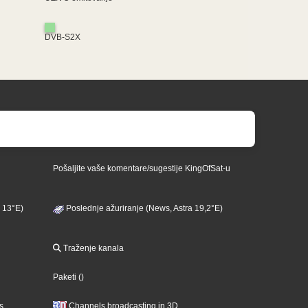
DVB-S2X
Pošaljite vaše komentare/sugestije KingOfSat-u
 13°E)
Poslednje ažuriranje (News, Astra 19,2°E)
Traženje kanala
Paketi
()
s
Channels broadcasting in 3D