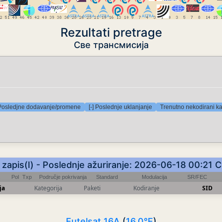
Rezultati pretrage
Све трансмисија
 Posledjne dodavanje/promene
[-] Poslednje uklanjanje
Trenutno nekodirani ka
 zapis(I) - Poslednje ažuriranje: 2026-06-18 00:21 
Pol
Txp
Područje pokrivanja
Standard
Modulacija
SR/FEC
ja
Kategorija
Paketi
Kodiranje
SID
Eutelsat 16A
(
16.0°E
)