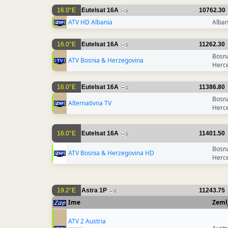
16.0°E
Eutelsat 16A
10762.30
1
ATV HD Albania
Alban
16.0°E
Eutelsat 16A
11262.30
1
Bosna
ATV Bosnia & Herzegovina
Herc
16.0°E
Eutelsat 16A
11386.80
1
Bosna
Alternativna TV
Herc
16.0°E
Eutelsat 16A
11401.50
1
Bosna
ATV Bosnia & Herzegovina HD
Herc
19.2°E
Astra 1P
11243.75
2
Ime
Zeml
ATV 2 Austria