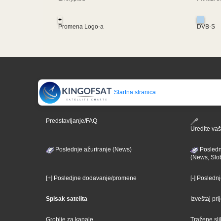
+
Promena Logo-a
DVB-S
Startna stranica
Predstavljanje/FAQ
Uredite vaš 
Poslednje ažuriranje (News)
Posledn
(News, Slo
[+] Posledjne dodavanje/promene
[-] Posledn
Spisak satelita
Izveštaj pr
Groblje za kanale
Tražene sl