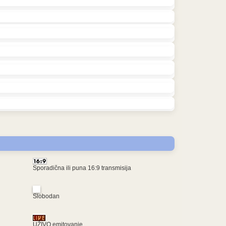
Sporadična ili puna 16:9 transmisija
Slobodan
UŽIVO emitovanje