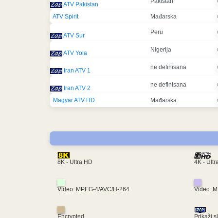
Pakistan
ATV Pakistan
ATV Spirit
Mađarska
Peru
ATV Sur
Nigerija
ATV Yola
ne definisana
Iran ATV 1
ne definisana
Iran ATV 2
Magyar ATV HD
Mađarska
4K - Ult
8K - Ultra HD
Video: MPEG-4/AVC/H-264
Video: 
Encrypted
Prikaži s