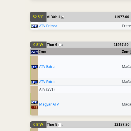
52.5°E
Al Yah 1
11977.00
1
ATV Eritrea
Eritre
0.8°W
Thor 6
11957.60
4
Ime
Zeml
ATV Extra
Mađa
ATV Extra
Mađa
ATV (SVT)
Magyar ATV
Mađa
0.8°W
Thor 5
12187.80
1