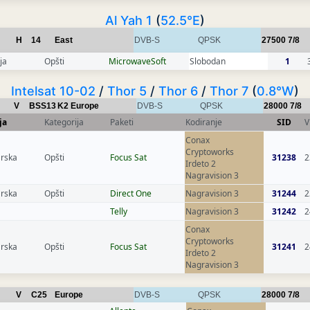
Al Yah 1
(
52.5°E
)
H
14
East
DVB-S
QPSK
27500
7/8
ja
Opšti
MicrowaveSoft
Slobodan
1
Intelsat 10-02
/
Thor 5
/
Thor 6
/
Thor 7
(
0.8°W
)
V
BSS13
K2 Europe
DVB-S
QPSK
28000
7/8
ja
Kategorija
Paketi
Kodiranje
SID
V
Conax
Cryptoworks
rska
Opšti
Focus Sat
31238
2
Irdeto 2
Nagravision 3
rska
Opšti
Direct One
Nagravision 3
31244
2
Telly
Nagravision 3
31242
2
Conax
Cryptoworks
rska
Opšti
Focus Sat
31241
2
Irdeto 2
Nagravision 3
V
C25
Europe
DVB-S
QPSK
28000
7/8