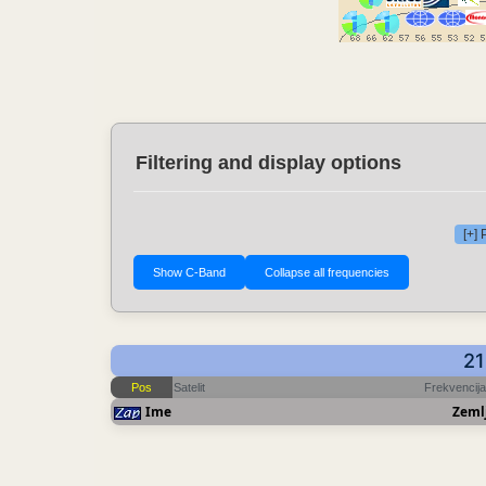
Filtering and display options
[+]
21
Pos
Satelit
Frekvencija
Ime
Zeml