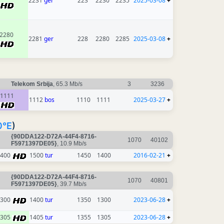
2231
ger
223
2230
2235
2025-03-08
+
2280
2281
ger
228
2280
2285
2025-03-08
+
Telekom Srbija
, 65.3 Mb/s
3
3236
1111
1112
bos
1110
1111
2025-03-27
+
0°E
)
{90DDA122-D72A-44F4-8716-
1070
40102
F5971397DE05}
, 10.9 Mb/s
1400
1500
tur
1450
1400
2016-02-21
+
{90DDA122-D72A-44F4-8716-
1070
40801
F5971397DE05}
, 39.7 Mb/s
1300
1400
tur
1350
1300
2023-06-28
+
1305
1405
tur
1355
1305
2023-06-28
+