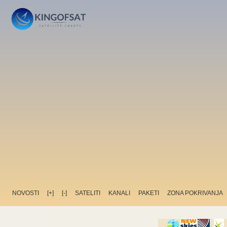
NOVOSTI
[+]
[-]
SATELITI
KANALI
PAKETI
ZONA POKRIVANJA