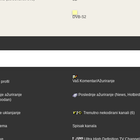
DVB-S2
Vaš Komentar/Ažuriranje
profil
je ažuriranje
Poslednje ažuriranje (News, Hotbird
bodan)
je uklanjanje
Trenutno nekodirani kanali (6)
ijema
Spisak kanala
ike
Ultra High Definition TV Channel